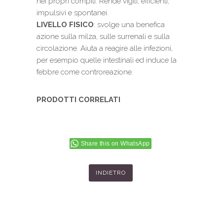
nei propri compiti. Rende vigili, efficienti,
impulsivi e spontanei.
LIVELLO FISICO
: svolge una benefica
azione sulla milza, sulle surrenali e sulla
circolazione. Aiuta a reagire alle infezioni,
per esempio quelle intestinali ed induce la
febbre come controreazione.
PRODOTTI CORRELATI
Share this on WhatsApp
INDIETRO