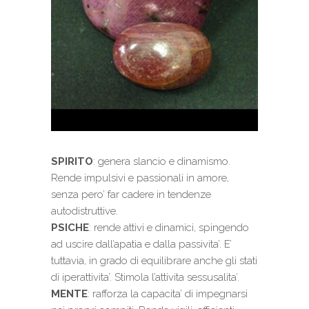
SPIRITO
: genera slancio e dinamismo.
Rende impulsivi e passionali in amore,
senza pero’ far cadere in tendenze
autodistruttive.
PSICHE
: rende attivi e dinamici, spingendo
ad uscire dall’apatia e dalla passivita’. E’
tuttavia, in grado di equilibrare anche gli stati
di iperattivita’. Stimola l’attivita sessusalita’.
MENTE
: rafforza la capacita’ di impegnarsi